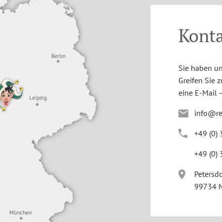
Kont
Sie haben un
Greifen Sie 
eine E-Mail –
info@r
+4
9
(0
)
+4
9
(0
)
Petersdo
99734 