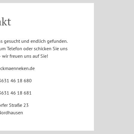
akt
s gesucht und endlich gefunden.
zum Telefon oder schicken Sie uns
 wir freuen uns auf Sie!
eckmaenneken.de
363
1
4
6
1
8
680
363
1
4
6
1
8
681
rfer Straße 23
Nordhausen