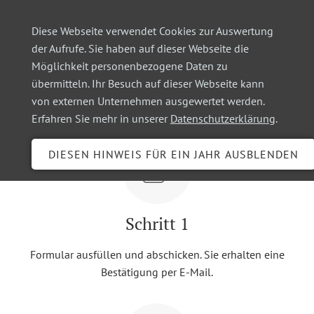
Diese Webseite verwendet Cookies zur Auswertung
der Aufrufe. Sie haben auf dieser Webseite die
Möglichkeit personenbezogene Daten zu
Wie funktioniert es?
übermitteln. Ihr Besuch auf dieser Webseite kann
von externen Unternehmen ausgewertet werden.
Erfahren Sie mehr in unserer
Datenschutzerklärung
.
Schritt 1
Formular ausfüllen und abschicken. Sie erhalten eine
Bestätigung per E-Mail.