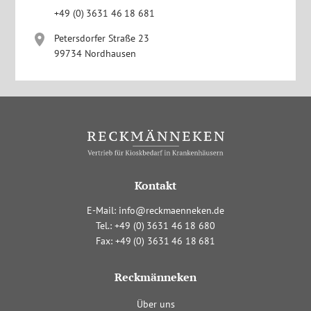
+4
9
(0
)
363
1
4
6
1
8
681
Petersdorfer Straße 23
99734 Nordhausen
Kontakt
E-Mail:
info@reckmaenneken.de
Tel.:
+4
9
(0
)
363
1
4
6
1
8
680
Fax:
+4
9
(0
)
363
1
4
6
1
8
681
Reckmänneken
Navigation
Über uns