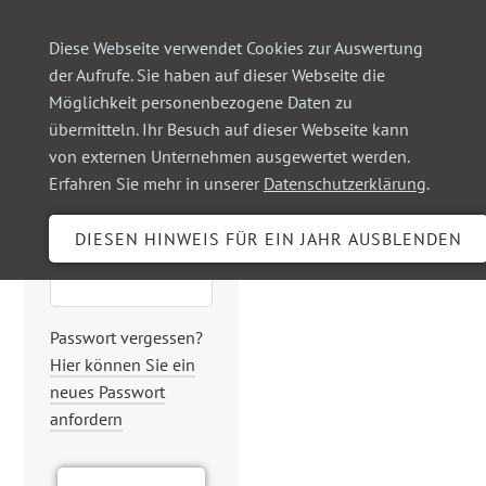
Diese Webseite verwendet Cookies zur Auswertung
der Aufrufe. Sie haben auf dieser Webseite die
Möglichkeit personenbezogene Daten zu
Login
übermitteln. Ihr Besuch auf dieser Webseite kann
von externen Unternehmen ausgewertet werden.
Erfahren Sie mehr in unserer
Datenschutzerklärung
.
Benutzername
Passwort
Passwort vergessen?
Hier können Sie ein
neues Passwort
anfordern