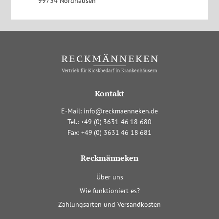
99734 Nordhausen
Kontakt
E-Mail:
info@reckmaenneken.de
Tel.:
+4
9
(0
)
363
1
4
6
1
8
680
Fax:
+4
9
(0
)
363
1
4
6
1
8
681
Reckmänneken
Navigation
Über uns
überspringen
Wie funktioniert es?
Zahlungsarten und Versandkosten