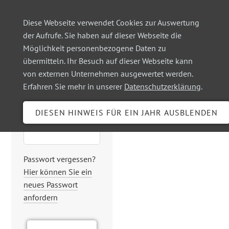
Diese Webseite verwendet Cookies zur Auswertung
der Aufrufe. Sie haben auf dieser Webseite die
Möglichkeit personenbezogene Daten zu
Login
übermitteln. Ihr Besuch auf dieser Webseite kann
von externen Unternehmen ausgewertet werden.
Erfahren Sie mehr in unserer
Datenschutzerklärung
.
Benutzername
Passwort
Passwort vergessen?
Hier können Sie ein
neues Passwort
anfordern