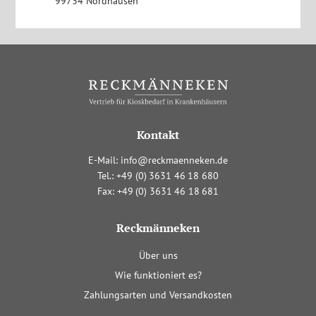
99734 Nordhausen
Kontakt
E-Mail:
info@reckmaenneken.de
Tel.:
+4
9
(0
)
363
1
4
6
1
8
680
Fax:
+4
9
(0
)
363
1
4
6
1
8
681
Reckmänneken
Navigation
Über uns
überspringen
Wie funktioniert es?
Zahlungsarten und Versandkosten