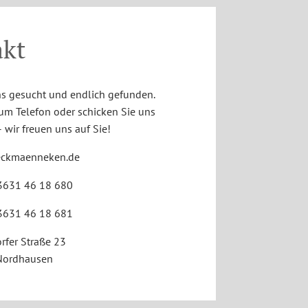
akt
s gesucht und endlich gefunden.
zum Telefon oder schicken Sie uns
 wir freuen uns auf Sie!
eckmaenneken.de
363
1
4
6
1
8
680
363
1
4
6
1
8
681
rfer Straße 23
Nordhausen