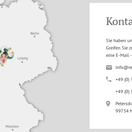
Kont
Sie haben un
Greifen Sie 
eine E-Mail –
info@r
+4
9
(0
)
+4
9
(0
)
Petersdo
99734 