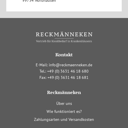
99734 Nordhausen
Kontakt
E-Mail:
info@reckmaenneken.de
Tel.:
+4
9
(0
)
363
1
4
6
1
8
680
Fax:
+4
9
(0
)
363
1
4
6
1
8
681
Reckmänneken
Navigation
Über uns
überspringen
Wie funktioniert es?
Zahlungsarten und Versandkosten