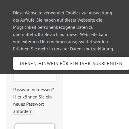
Diese Webseite verwendet Cookies zur Auswertung
der Aufrufe. Sie haben auf dieser Webseite die
Möglichkeit personenbezogene Daten zu
Login
übermitteln. Ihr Besuch auf dieser Webseite kann
von externen Unternehmen ausgewertet werden.
Erfahren Sie mehr in unserer
Datenschutzerklärung
.
Benutzername
Passwort
Passwort vergessen?
Hier können Sie ein
neues Passwort
anfordern