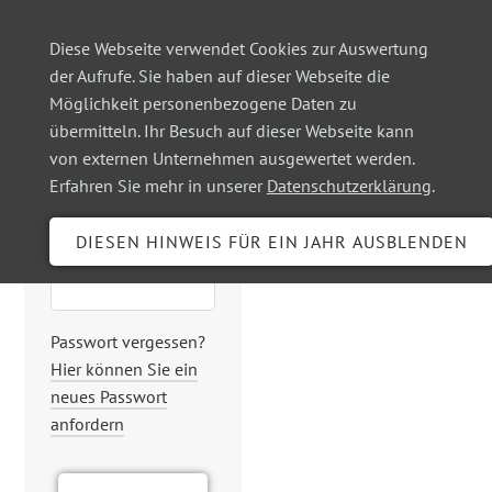
Diese Webseite verwendet Cookies zur Auswertung
der Aufrufe. Sie haben auf dieser Webseite die
Möglichkeit personenbezogene Daten zu
Login
übermitteln. Ihr Besuch auf dieser Webseite kann
von externen Unternehmen ausgewertet werden.
Erfahren Sie mehr in unserer
Datenschutzerklärung
.
Benutzername
Passwort
Passwort vergessen?
Hier können Sie ein
neues Passwort
anfordern