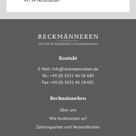
99734 Nordhausen
Kontakt
E-Mail:
info@reckmaenneken.de
Tel.:
+4
9
(0
)
363
1
4
6
1
8
680
Fax:
+4
9
(0
)
363
1
4
6
1
8
681
Reckmänneken
Navigation
Über uns
überspringen
Wie funktioniert es?
Zahlungsarten und Versandkosten