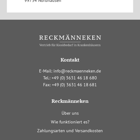
99734 Nordhausen
Kontakt
E-Mail:
info@reckmaenneken.de
Tel.:
+4
9
(0
)
363
1
4
6
1
8
680
Fax:
+4
9
(0
)
363
1
4
6
1
8
681
Reckmänneken
Navigation
Über uns
überspringen
Wie funktioniert es?
Zahlungsarten und Versandkosten