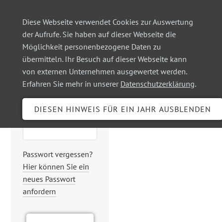
Diese Webseite verwendet Cookies zur Auswertung
der Aufrufe. Sie haben auf dieser Webseite die
Möglichkeit personenbezogene Daten zu
Login
übermitteln. Ihr Besuch auf dieser Webseite kann
von externen Unternehmen ausgewertet werden.
Erfahren Sie mehr in unserer
Datenschutzerklärung
.
Benutzername
Passwort
Passwort vergessen?
Hier können Sie ein
neues Passwort
anfordern