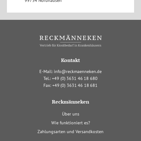
99734 Nordhausen
Kontakt
E-Mail:
info@reckmaenneken.de
Tel.:
+4
9
(0
)
363
1
4
6
1
8
680
Fax:
+4
9
(0
)
363
1
4
6
1
8
681
Reckmänneken
Navigation
Über uns
überspringen
Wie funktioniert es?
Zahlungsarten und Versandkosten