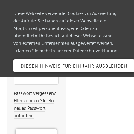
Diese Webseite verwendet Cookies zur Auswertung
der Aufrufe. Sie haben auf dieser Webseite die
Möglichkeit personenbezogene Daten zu
Login
übermitteln. Ihr Besuch auf dieser Webseite kann
von externen Unternehmen ausgewertet werden.
Erfahren Sie mehr in unserer
Datenschutzerklärung
.
Benutzername
Passwort
Passwort vergessen?
Hier können Sie ein
neues Passwort
anfordern