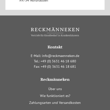
99734 Nordhausen
Kontakt
E-Mail:
info@reckmaenneken.de
Tel.:
+4
9
(0
)
363
1
4
6
1
8
680
Fax:
+4
9
(0
)
363
1
4
6
1
8
681
Reckmänneken
Navigation
Über uns
überspringen
Wie funktioniert es?
Zahlungsarten und Versandkosten